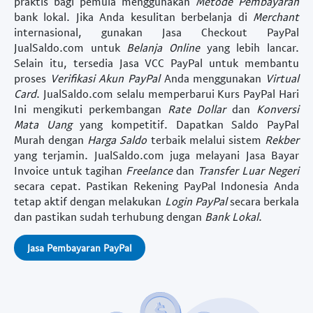
praktis bagi pemula menggunakan
Metode Pembayaran
bank lokal. Jika Anda kesulitan berbelanja di
Merchant
internasional, gunakan
Jasa Checkout PayPal
JualSaldo.com untuk
Belanja Online
yang lebih lancar.
Selain itu, tersedia
Jasa VCC PayPal
untuk membantu
proses
Verifikasi
Akun PayPal
Anda menggunakan
Virtual
Card
. JualSaldo.com selalu memperbarui
Kurs PayPal Hari
Ini
mengikuti perkembangan
Rate Dollar
dan
Konversi
Mata Uang
yang kompetitif. Dapatkan
Saldo PayPal
Murah
dengan
Harga Saldo
terbaik melalui sistem
Rekber
yang terjamin. JualSaldo.com juga melayani
Jasa Bayar
Invoice
untuk tagihan
Freelance
dan
Transfer Luar Negeri
secara cepat. Pastikan
Rekening PayPal Indonesia
Anda
tetap aktif dengan melakukan
Login PayPal
secara berkala
dan pastikan sudah terhubung dengan
Bank Lokal
.
Jasa Pembayaran PayPal