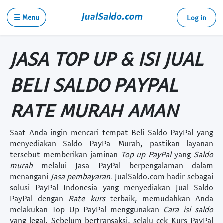
☰ Menu
Log in
JASA TOP UP & ISI JUAL
BELI SALDO PAYPAL
RATE MURAH AMAN
Saat Anda ingin mencari tempat
Beli Saldo PayPal
yang
menyediakan
Saldo PayPal Murah
, pastikan layanan
tersebut memberikan jaminan
Top up PayPal
yang
Saldo
murah
melalui
Jasa PayPal
berpengalaman dalam
menangani
Jasa pembayaran
. JualSaldo.com hadir sebagai
solusi
PayPal Indonesia
yang menyediakan
Jual Saldo
PayPal
dengan
Rate kurs
terbaik, memudahkan Anda
melakukan
Top Up PayPal
menggunakan
Cara isi saldo
yang legal. Sebelum bertransaksi, selalu cek
Kurs PayPal