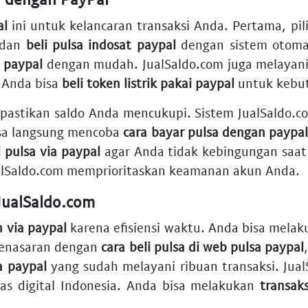
al
ini untuk kelancaran transaksi Anda. Pertama, pil
dan
beli pulsa indosat paypal
dengan sistem otomat
n paypal
dengan mudah. JualSaldo.com juga melayan
, Anda bisa
beli token listrik pakai paypal
untuk kebu
 pastikan saldo Anda mencukupi. Sistem JualSaldo
isa langsung mencoba
cara bayar pulsa dengan paypa
si pulsa via paypal
agar Anda tidak kebingungan saat
alSaldo.com memprioritaskan keamanan akun Anda.
JualSaldo.com
h via paypal
karena efisiensi waktu. Anda bisa mela
 penasaran dengan
cara beli pulsa di web pulsa paypal
a paypal
yang sudah melayani ribuan transaksi. Jua
as digital Indonesia. Anda bisa melakukan
transak