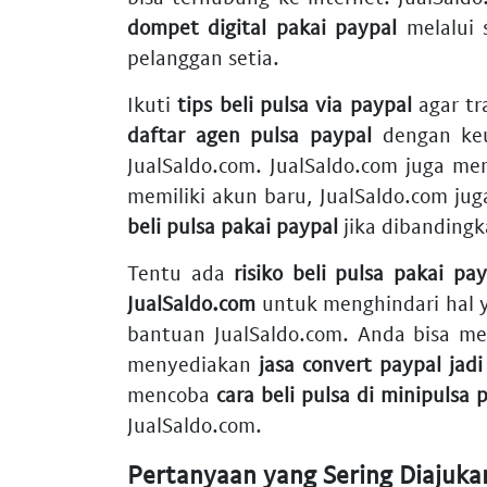
dompet digital pakai paypal
melalui 
pelanggan setia.
Ikuti
tips beli pulsa via paypal
agar tr
daftar agen pulsa paypal
dengan keu
JualSaldo.com. JualSaldo.com juga mem
memiliki akun baru, JualSaldo.com ju
beli pulsa pakai paypal
jika dibanding
Tentu ada
risiko beli pulsa pakai pay
JualSaldo.com
untuk menghindari hal ya
bantuan JualSaldo.com. Anda bisa me
menyediakan
jasa convert paypal jadi
mencoba
cara beli pulsa di minipulsa 
JualSaldo.com.
Pertanyaan yang Sering Diajuka