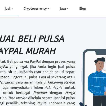
Jual
Cryptocurrency
Jasa
Blog
JUAL BELI PULSA
PAYPAL MURAH
ntuk
Beli pulsa via PayPal
dengan proses yang
ayPal
yang legal. Jika Anda ingin
Jual pulsa
urah
, situs JualSaldo.com adalah solusi tepat
nstant
. Segera
Isi pulsa PayPal
sekarang atau
encairan
yang aman melalui
Rekening PayPal
m juga menyediakan
Token PLN PayPal
untuk
l
untuk berbagai
Provider
dengan
Harga
etiap
Transaction
dikelola secara
Jasa isi pulsa
agi pemilik
Rekening PayPal Indonesia
yang