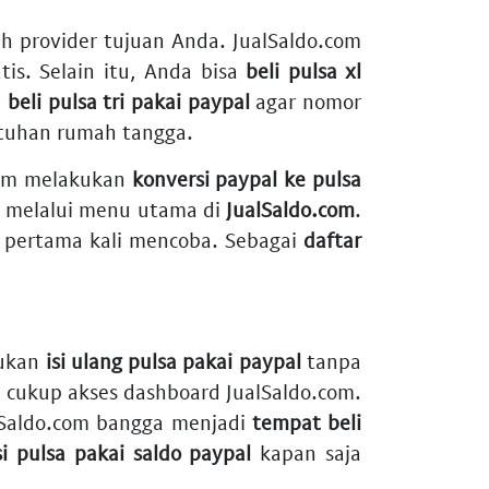
ih provider tujuan Anda. JualSaldo.com
is. Selain itu, Anda bisa
beli pulsa xl
i
beli pulsa tri pakai paypal
agar nomor
tuhan rumah tangga.
.com melakukan
konversi paypal ke pulsa
l
melalui menu utama di
JualSaldo.com
.
 pertama kali mencoba. Sebagai
daftar
kukan
isi ulang pulsa pakai paypal
tanpa
, cukup akses dashboard JualSaldo.com.
lSaldo.com bangga menjadi
tempat beli
si pulsa pakai saldo paypal
kapan saja