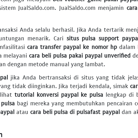
sistem JualSaldo.com. JualSaldo.com menjamin
cara
ansaksi Anda selalu berhasil. Jika Anda tertarik me
ntungan menarik. Cari
situs pulsa support paypa
fasilitasi
cara transfer paypal ke nomor hp
dalam b
ga melayani
cara beli pulsa pakai paypal unverified
de
kan dengan metode manual yang lambat.
pal
jika Anda bertransaksi di situs yang tidak je
ng tidak diinginkan. Jika terjadi kendala, simak
car
lihat
tutorial konversi paypal ke pulsa
lengkap di b
 pulsa
bagi mereka yang membutuhkan pencairan ce
paypal
atau
cara beli pulsa di pulsafast paypal
dan ak
n