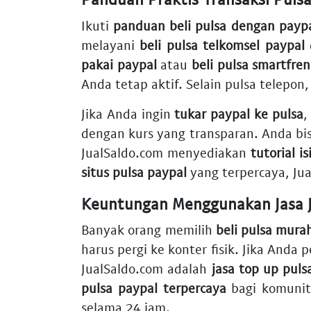
Ikuti
panduan beli pulsa dengan payp
melayani
beli pulsa telkomsel paypal
pakai paypal
atau
beli pulsa smartfre
Anda tetap aktif. Selain pulsa telepon
Jika Anda ingin
tukar paypal ke pulsa
,
dengan kurs yang transparan. Anda b
JualSaldo.com menyediakan
tutorial i
situs pulsa paypal
yang terpercaya, Ju
Keuntungan Menggunakan Jasa 
Banyak orang memilih
beli pulsa mura
harus pergi ke konter fisik. Jika Anda
JualSaldo.com adalah
jasa top up puls
pulsa paypal terpercaya
bagi komunit
selama 24 jam.