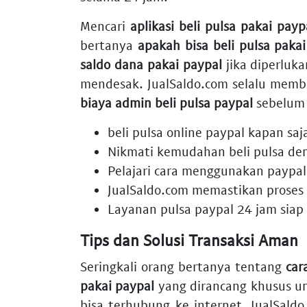
Mencari
aplikasi beli pulsa pakai payp
bertanya
apakah bisa beli pulsa paka
saldo dana pakai paypal
jika diperluk
mendesak. JualSaldo.com selalu mem
biaya admin beli pulsa paypal
sebelum 
beli pulsa online paypal
kapan saj
Nikmati kemudahan
beli pulsa de
Pelajari
cara menggunakan paypal 
JualSaldo.com memastikan
proses 
Layanan
pulsa paypal 24 jam
siap
Tips dan Solusi Transaksi Aman
Seringkali orang bertanya tentang
car
pakai paypal
yang dirancang khusus u
bisa terhubung ke internet. JualSald