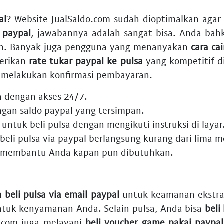
al
? Website JualSaldo.com sudah dioptimalkan agar 
i paypal
, jawabannya adalah sangat bisa. Anda b
an. Banyak juga pengguna yang menanyakan
cara ca
berikan
rate tukar paypal ke pulsa
yang kompetitif d
melakukan konfirmasi pembayaran.
a dengan akses 24/7.
ngan saldo paypal
yang tersimpan.
untuk beli pulsa
dengan mengikuti instruksi di layar
beli pulsa via paypal
berlangsung kurang dari lima m
 membantu Anda kapan pun dibutuhkan.
a beli pulsa via email paypal
untuk keamanan ekstra
ntuk kenyamanan Anda. Selain pulsa, Anda bisa
beli
o.com juga melayani
beli voucher game pakai paypal