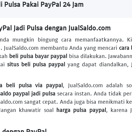
li Pulsa Pakai PayPal 24 Jam
al Jadi Pulsa dengan JualSaldo.com
Anda mungkin bingung cara memanfaatkannya. K
. JualSaldo.com membantu Anda yang mencari
cara 
akah
beli pulsa bayar paypal
bisa dilakukan. Jawaban
gai
situs beli pulsa paypal
yang dapat diandalkan, 
sa beli pulsa via paypal
, JualSaldo.com adalah s
saldo paypal jadi pulsa
secara instan. Anda tidak per
lSaldo.com sangat cepat. Anda juga bisa menikmati
 Jangan khawatir soal
harga pulsa paypal
, karena 
a dengan PayPal