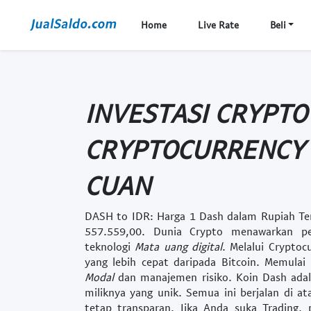
Home
Live Rate
Beli
INVESTASI CRYPTO
CRYPTOCURRENCY
CUAN
DASH to IDR: Harga 1 Dash dalam Rupiah Ter
557.559,00. Dunia
Crypto
menawarkan pel
teknologi
Mata uang digital
. Melalui
Cryptoc
yang lebih cepat daripada Bitcoin. Memulai
Modal
dan manajemen risiko. Koin
Dash
adal
miliknya yang unik. Semua ini berjalan di a
tetap transparan. Jika Anda suka
Trading
, 