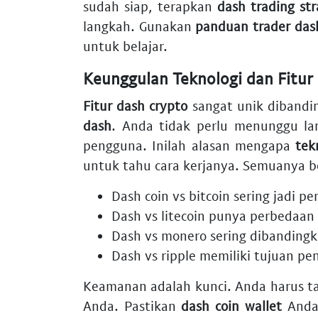
sudah siap, terapkan
dash trading st
langkah. Gunakan
panduan trader das
untuk belajar.
Keunggulan Teknologi dan Fitur
Fitur dash crypto
sangat unik dibandin
dash
. Anda tidak perlu menunggu la
pengguna. Inilah alasan mengapa
tek
untuk tahu cara kerjanya. Semuanya be
Dash coin vs bitcoin
sering jadi p
Dash vs litecoin
punya perbedaan 
Dash vs monero
sering dibandingk
Dash vs ripple
memiliki tujuan pe
Keamanan adalah kunci. Anda harus 
Anda. Pastikan
dash coin wallet
Anda 