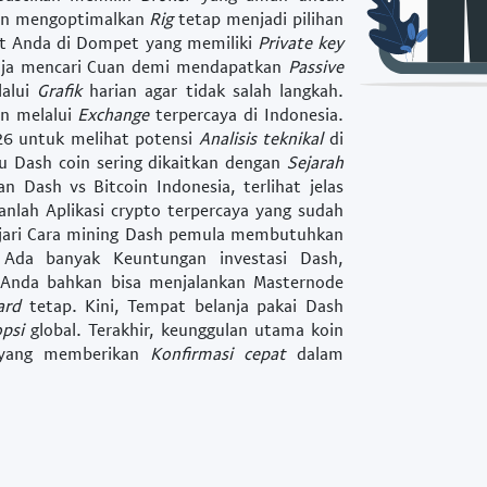
n mengoptimalkan
Rig
tetap menjadi pilihan
et Anda di
Dompet
yang memiliki
Private key
saja mencari
Cuan
demi mendapatkan
Passive
alui
Grafik
harian agar tidak salah langkah.
n melalui
Exchange
terpercaya di Indonesia.
26
untuk melihat potensi
Analisis teknikal
di
u Dash coin
sering dikaitkan dengan
Sejarah
gan
Dash vs Bitcoin Indonesia
, terlihat jelas
kanlah
Aplikasi crypto terpercaya
yang sudah
jari
Cara mining Dash pemula
membutuhkan
. Ada banyak
Keuntungan investasi Dash
,
 Anda bahkan bisa menjalankan
Masternode
ard
tetap. Kini,
Tempat belanja pakai Dash
psi
global. Terakhir, keunggulan utama koin
ang memberikan
Konfirmasi cepat
dalam