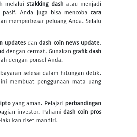
ah melalui
stakking dash
atau menjadi
l pasif. Anda juga bisa mencoba
cara
an memperbesar peluang Anda. Selalu
in updates
dan
dash coin news update
.
nd
dengan cermat. Gunakan
grafik dash
ah dengan ponsel Anda.
bayaran selesai dalam hitungan detik.
an ini membuat penggunaan mata uang
ripto
yang aman. Pelajari
perbandingan
bagian investor. Pahami
dash coin pros
lakukan riset mandiri.