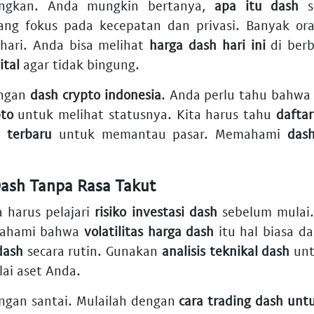
ungkan. Anda mungkin bertanya,
apa itu dash
se
ang fokus pada kecepatan dan privasi. Banyak o
-hari. Anda bisa melihat
harga dash hari ini
di berb
ital
agar tidak bingung.
engan
dash crypto indonesia
. Anda perlu tahu bahwa
pto
untuk melihat statusnya. Kita harus tahu
daftar
h terbaru
untuk memantau pasar. Memahami
das
Dash Tanpa Rasa Takut
 harus pelajari
risiko investasi dash
sebelum mulai.
 Pahami bahwa
volatilitas harga dash
itu hal biasa da
dash
secara rutin. Gunakan
analisis teknikal dash
unt
lai aset Anda.
gan santai. Mulailah dengan
cara trading dash unt