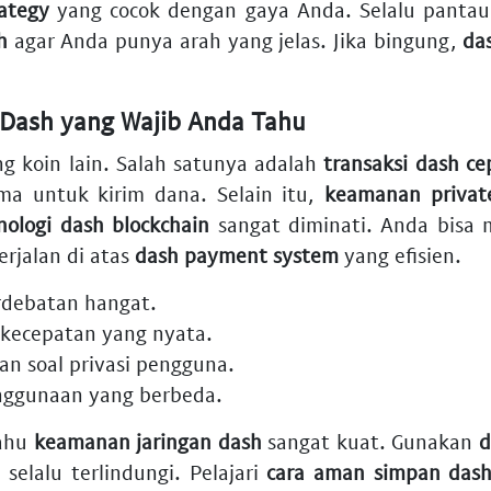
rategy
yang cocok dengan gaya Anda. Selalu panta
h
agar Anda punya arah yang jelas. Jika bingung,
da
 Dash yang Wajib Anda Tahu
g koin lain. Salah satunya adalah
transaksi dash ce
ma untuk kirim dana. Selain itu,
keamanan privat
nologi dash blockchain
sangat diminati. Anda bisa 
rjalan di atas
dash payment system
yang efisien.
erdebatan hangat.
kecepatan yang nyata.
an soal privasi pengguna.
nggunaan yang berbeda.
tahu
keamanan jaringan dash
sangat kuat. Gunakan
d
selalu terlindungi. Pelajari
cara aman simpan das