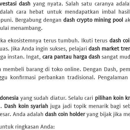
vestasi dash
yang nyata. Salah satu caranya adal
adalah cara hebat untuk mendapatkan imbal hasi
mpuni. Bergabung dengan
dash crypto mining pool
ak
ulai menambang.
jika ekosistemnya terus tumbuh. Ikuti terus
dash co
uas. Jika Anda ingin sukses, pelajari
dash market tre
ga instan. Ingat,
cara pantau harga dash
sangat mud
 membeli barang di toko online. Dengan Dash, pem
nggu konfirmasi perbankan tradisional. Pengalam
ndonesia
yang sudah diatur. Selalu cari
pilihan koin k
t.
Dash koin syariah
juga jadi topik menarik bagi se
sar. Anda adalah
dash coin holder
yang bijak jika me
 untuk ringkasan Anda: