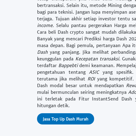
bertransaksi. Selain itu, metode
Mining
denga
bagi para teknisi. Jangan lupa menyimpan as
terjaga. Tujuan akhir setiap investor tentu 
income
. Selalu pantau pergerakan
Harga
mel
Cara beli Dash crypto
sangat mudah dilakuka
Banyak yang mencari
Prediksi harga Dash 20
masa depan. Bagi pemula, pertanyaan
Apa it
Dash
yang panjang. Jika melihat perbandin
keunggulan pada
Kecepatan transaksi
. Guna
terdaftar
Bappebti
demi keamanan. Mempela
pengetahuan tentang
ASIC
yang spesifik
terutama jika melihat
ROI
yang kompetitif.
Dash modal
besar untuk mendapatkan
Rew
mulai bermunculan seiring meningkatnya
Ado
ini terletak pada
Fitur InstantSend Dash
y
hitungan detik.
Jasa Top Up Dash Murah