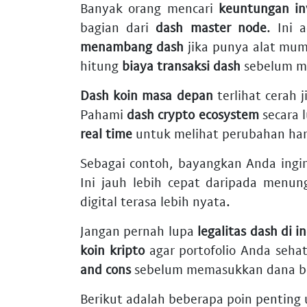
Banyak orang mencari
keuntungan in
bagian dari
dash master node
. Ini 
menambang dash
jika punya alat mu
hitung
biaya transaksi dash
sebelum m
Dash koin masa depan
terlihat cerah 
Pahami
dash crypto ecosystem
secara l
real time
untuk melihat perubahan har
Sebagai contoh, bayangkan Anda ingin
Ini jauh lebih cepat daripada menu
digital terasa lebih nyata.
Jangan pernah lupa
legalitas dash di i
koin kripto
agar portofolio Anda seha
and cons
sebelum memasukkan dana be
Berikut adalah beberapa poin penting