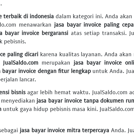
.
e terbaik di indonesia
dalam kategori ini. Anda aka
aldo.com menawarkan
jasa bayar invoice paling cepa
sa bayar invoice bergaransi
atas setiap transaksi. 
 pebisnis.
ce paling dicari
karena kualitas layanan. Anda aka
.
JualSaldo.com
merupakan
jasa bayar invoice onl
a bayar invoice dengan fitur lengkap
untuk Anda. Ju
erjalan lancar.
ensi bisnis
agar lebih hemat waktu. JualSaldo.com 
om menyediakan
jasa bayar invoice tanpa dokumen ru
n
untuk gaya hidup pebisnis masa kini. JualSaldo.co
sebagai
jasa bayar invoice mitra terpercaya
Anda. Ju