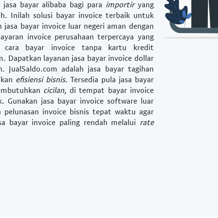
a
jasa bayar alibaba
bagi para
importir
yang
. Inilah
solusi bayar invoice
terbaik untuk
an
jasa bayar invoice luar negeri aman
dengan
ayaran invoice perusahaan terpercaya
yang
ri
cara bayar invoice tanpa kartu kredit
m. Dapatkan layanan
jasa bayar invoice dollar
n. JualSaldo.com adalah
jasa bayar tagihan
tkan
efisiensi bisnis
. Tersedia pula
jasa bayar
embutuhkan
cicilan
, di
tempat bayar invoice
k. Gunakan
jasa bayar invoice software luar
a pelunasan invoice bisnis tepat waktu
agar
sa bayar invoice paling rendah
melalui
rate