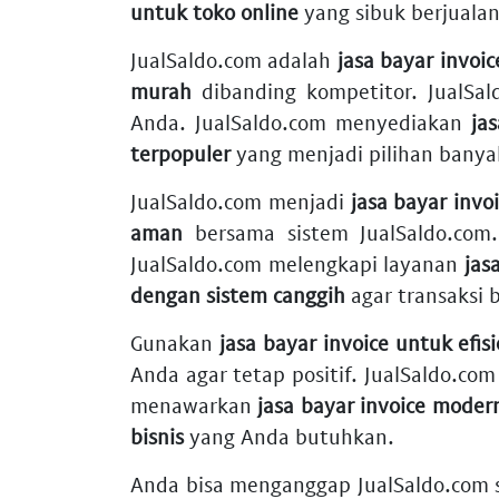
untuk toko online
yang sibuk berjualan
JualSaldo.com adalah
jasa bayar invoic
murah
dibanding kompetitor. JualS
Anda. JualSaldo.com menyediakan
ja
terpopuler
yang menjadi pilihan banyak
JualSaldo.com menjadi
jasa bayar invoi
aman
bersama sistem JualSaldo.com
JualSaldo.com melengkapi layanan
jas
dengan sistem canggih
agar transaksi b
Gunakan
jasa bayar invoice untuk efisi
Anda agar tetap positif. JualSaldo.c
menawarkan
jasa bayar invoice moder
bisnis
yang Anda butuhkan.
Anda bisa menganggap JualSaldo.com 