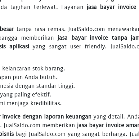
ada tagihan terlewat. Layanan
jasa bayar invoice 
 besar
tanpa rasa cemas. JualSaldo.com menawark
om bangga memberikan
jasa bayar invoice tanpa ja
is aplikasi
yang sangat user-friendly. JualSaldo
 kelancaran stok barang.
pan pun Anda butuh.
onesia
dengan standar tinggi.
yang paling efektif.
i menjaga kredibilitas.
r invoice dengan laporan keuangan
yang detail. An
. JualSaldo.com memberikan
jasa bayar invoice ama
bisnis
bagi JualSaldo.com yang sangat berharga. Ju