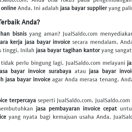
 online
Anda. Ini adalah
jasa bayar supplier
yang palin
Terbaik Anda?
han bisnis
yang aman? JualSaldo.com menyediak
cara kerja jasa bayar invoice
secara mendalam. And
tinggi. Inilah
jasa bayar tagihan kantor
yang sangat
 tidak perlu bingung lagi. JualSaldo.com melayani
j
jasa bayar invoice surabaya
atau
jasa bayar invo
h jasa bayar invoice
agar Anda merasa tenang. An
oice terpercaya
seperti JualSaldo.com. JualSaldo.c
 membutuhkan
jasa pembayaran invoice cepat
untuk
ice
yang nyata bagi kemajuan usaha Anda. JualSa