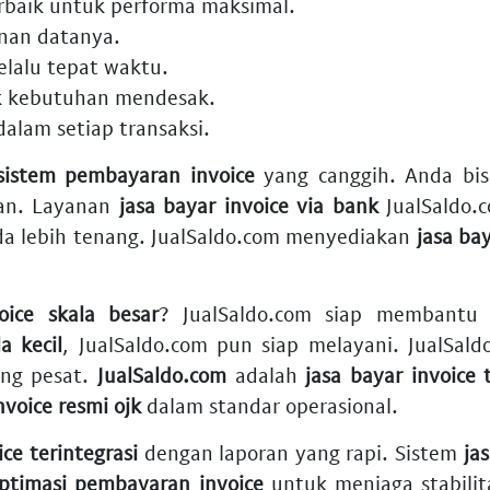
rbaik
untuk performa maksimal.
an datanya.
elalu tepat waktu.
 kebutuhan mendesak.
alam setiap transaksi.
 sistem pembayaran invoice
yang canggih. Anda bi
an. Layanan
jasa bayar invoice via bank
JualSaldo.
a lebih tenang. JualSaldo.com menyediakan
jasa ba
oice skala besar
? JualSaldo.com siap membantu 
a kecil
, JualSaldo.com pun siap melayani. JualSa
ng pesat.
JualSaldo.com
adalah
jasa bayar invoice 
nvoice resmi ojk
dalam standar operasional.
ice terintegrasi
dengan laporan yang rapi. Sistem
ja
optimasi pembayaran invoice
untuk menjaga stabili