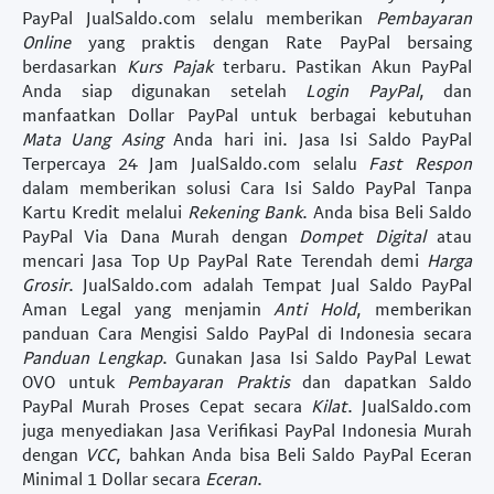
PayPal
JualSaldo.com selalu memberikan
Pembayaran
Online
yang praktis dengan
Rate PayPal
bersaing
berdasarkan
Kurs Pajak
terbaru. Pastikan
Akun PayPal
Anda siap digunakan setelah
Login PayPal
, dan
manfaatkan
Dollar PayPal
untuk berbagai kebutuhan
Mata Uang Asing
Anda hari ini.
Jasa Isi Saldo PayPal
Terpercaya 24 Jam
JualSaldo.com selalu
Fast Respon
dalam memberikan solusi
Cara Isi Saldo PayPal Tanpa
Kartu Kredit
melalui
Rekening Bank
. Anda bisa
Beli Saldo
PayPal Via Dana Murah
dengan
Dompet Digital
atau
mencari
Jasa Top Up PayPal Rate Terendah
demi
Harga
Grosir
. JualSaldo.com adalah
Tempat Jual Saldo PayPal
Aman Legal
yang menjamin
Anti Hold
, memberikan
panduan
Cara Mengisi Saldo PayPal di Indonesia
secara
Panduan Lengkap
. Gunakan
Jasa Isi Saldo PayPal Lewat
OVO
untuk
Pembayaran Praktis
dan dapatkan
Saldo
PayPal Murah Proses Cepat
secara
Kilat
. JualSaldo.com
juga menyediakan
Jasa Verifikasi PayPal Indonesia Murah
dengan
VCC
, bahkan Anda bisa
Beli Saldo PayPal Eceran
Minimal 1 Dollar
secara
Eceran
.