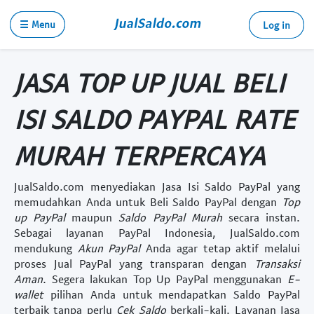
☰ Menu
Log in
JASA TOP UP JUAL BELI
ISI SALDO PAYPAL RATE
MURAH TERPERCAYA
JualSaldo.com menyediakan
Jasa Isi Saldo PayPal
yang
memudahkan Anda untuk
Beli Saldo PayPal
dengan
Top
up PayPal
maupun
Saldo PayPal Murah
secara instan.
Sebagai layanan
PayPal Indonesia
, JualSaldo.com
mendukung
Akun PayPal
Anda agar tetap aktif melalui
proses
Jual PayPal
yang transparan dengan
Transaksi
Aman
. Segera lakukan
Top Up PayPal
menggunakan
E-
wallet
pilihan Anda untuk mendapatkan
Saldo PayPal
terbaik tanpa perlu
Cek Saldo
berkali-kali. Layanan
Jasa