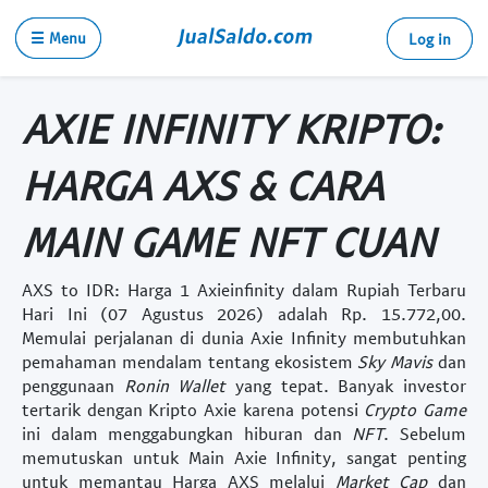
☰ Menu
Log in
AXIE INFINITY KRIPTO:
HARGA AXS & CARA
MAIN GAME NFT CUAN
AXS to IDR: Harga 1 Axieinfinity dalam Rupiah Terbaru
Hari Ini (07 Agustus 2026) adalah Rp. 15.772,00.
Memulai perjalanan di dunia
Axie Infinity
membutuhkan
pemahaman mendalam tentang ekosistem
Sky Mavis
dan
penggunaan
Ronin Wallet
yang tepat. Banyak investor
tertarik dengan
Kripto Axie
karena potensi
Crypto Game
ini dalam menggabungkan hiburan dan
NFT
. Sebelum
memutuskan untuk
Main Axie Infinity
, sangat penting
untuk memantau
Harga AXS
melalui
Market Cap
dan