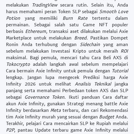
melakukan
TradingView
secara rutin. Selain itu, Anda
harus memahami peran
Token SLP
sebagai
Smooth Love
Potion
yang memiliki
Burn Rate
tertentu dalam
permainan. Sebagai salah satu
Game NFT
populer
berbasis
Ethereum
, transaksi aset dilakukan melalui
Axie
Marketplace
untuk melakukan
Breed
. Pastikan
Dompet
Ronin
Anda terhubung dengan
Sidechain
yang aman
sebelum melakukan
Investasi Kripto
untuk meraih
ROI
maksimal. Bagi pemula, mencari tahu
Cara Beli AXS
di
Tokocrypto
adalah langkah awal sebelum mempelajari
Cara bermain Axie Infinity untuk pemula
dengan
Tutorial
lengkap. Jangan lupa mengecek
Prediksi harga Axie
Infinity 2026
untuk melihat
Analisis Teknikal
jangka
panjang serta memahami
Perbedaan token AXS dan SLP
sebagai
Governance Token
. Ikuti panduan
Cara daftar
akun Axie Infinity
, gunakan
Strategi menang battle Axie
Infinity
berdasarkan
Meta
terbaru, dan cari
Rekomendasi
tim Axie Infinity murah
yang sesuai dengan
Budget
Anda.
Terakhir, pelajari
Cara mencairkan SLP ke Rupiah
melalui
P2P
, pantau
Update terbaru game Axie Infinity
melalui