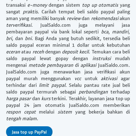
transaksi
e-money
dengan sistem
top up otomatis
yang
sangat
praktis
. Carilah
tempat beli saldo paypal paling
aman
yang memiliki banyak
review
dan
rekomendasi
akun
terverifikasi
. JualSaldo.com juga melayani
jasa
pembayaran paypal via bank lokal
seperti
bca
,
mandiri
,
bri
, dan
bni
. Bagi Anda yang butuh sedikit, tersedia
beli
saldo paypal eceran minimal 1 dollar
untuk kebutuhan
eceran
atau
receh
dengan
deposit kecil
. Temukan
cara beli
saldo paypal lewat gopay
dengan
instruksi
mudah
mengenai
metode pembayaran
di
aplikasi
JualSaldo.com.
JualSaldo.com juga menawarkan
jasa verifikasi akun
paypal murah
menggunakan
vcc
untuk
aktivasi
agar
terhindar dari
limit paypal
. Selalu pantau
rate jual beli
saldo paypal termurah
sebagai
perbandingan
terhadap
harga pasar
dan
kurs
terkini. Terakhir, layanan
jasa top up
paypal 24 jam otomatis
JualSaldo.com memberikan
respon cepat
melalui
sistem
yang bekerja bahkan di
tengah malam
.
Jasa top up PayPal