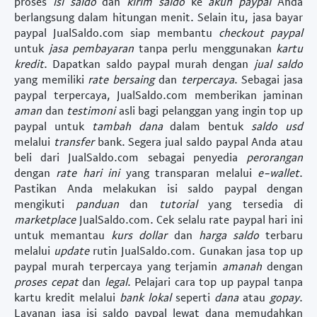
proses
isi saldo
dan
kirim saldo
ke
akun paypal
Anda
berlangsung dalam hitungan menit. Selain itu,
jasa bayar
paypal
JualSaldo.com siap membantu
checkout paypal
untuk
jasa pembayaran
tanpa perlu menggunakan
kartu
kredit
. Dapatkan
saldo paypal murah
dengan
jual saldo
yang memiliki
rate bersaing
dan
terpercaya
. Sebagai
jasa
paypal terpercaya
, JualSaldo.com memberikan jaminan
aman
dan
testimoni
asli bagi pelanggan yang ingin
top up
paypal
untuk
tambah dana
dalam bentuk
saldo usd
melalui
transfer
bank. Segera
jual saldo paypal
Anda atau
beli dari JualSaldo.com sebagai penyedia
perorangan
dengan
rate hari ini
yang transparan melalui
e-wallet
.
Pastikan Anda melakukan
isi saldo paypal
dengan
mengikuti
panduan
dan
tutorial
yang tersedia di
marketplace
JualSaldo.com. Cek selalu
rate paypal hari ini
untuk memantau
kurs dollar
dan
harga saldo
terbaru
melalui
update
rutin JualSaldo.com. Gunakan
jasa top up
paypal murah terpercaya
yang terjamin
amanah
dengan
proses cepat
dan
legal
. Pelajari
cara top up paypal tanpa
kartu kredit
melalui
bank lokal
seperti
dana
atau
gopay
.
Layanan
jasa isi saldo paypal lewat dana
memudahkan